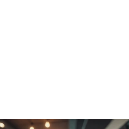
Licença-paternidade pode chegar a 
20 dias: o que muda com a nova lei